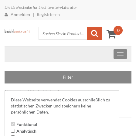
Die Drehscheibe für Liechtenstein-Literatur
Anmelden
|
Registrieren
0
Filter
Kategorien
/
Kinderbücher
/
Diese Webseite verwendet Cookies ausschließlich zu
Strubilemutz und Joggilema
statistischen Zwecken und speichern keine
persönlichen Daten.
Funktional
Analytisch